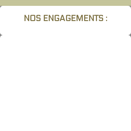
NOS ENGAGEMENTS :
}
UN TRAVAIL REMIS À TEMPS
Nous vous donnons des délais et nous les
respectons toujours, même en cas d’imprévu.
z
VISIBILITÉ
Tous nos sites sont référencés au mieux selon
les mots clés que vous choississez, et dans la
localité de votre choix.