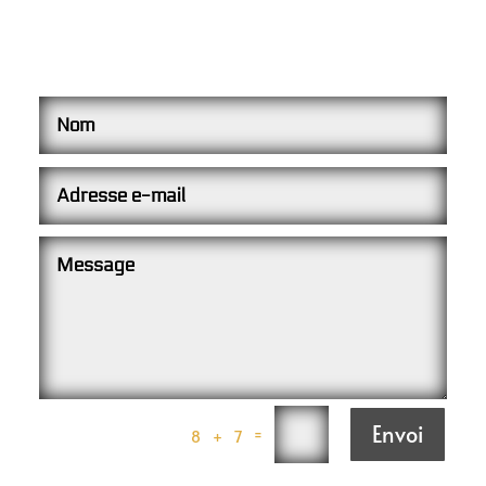
Nous contacter
Envoi
=
8 + 7