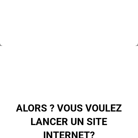
Le site tombe en panne ? pas de soucis, nous en
sauvegardons une copie toutes les semaines.
ALORS ? VOUS VOULEZ
LANCER UN SITE
INTERNET?