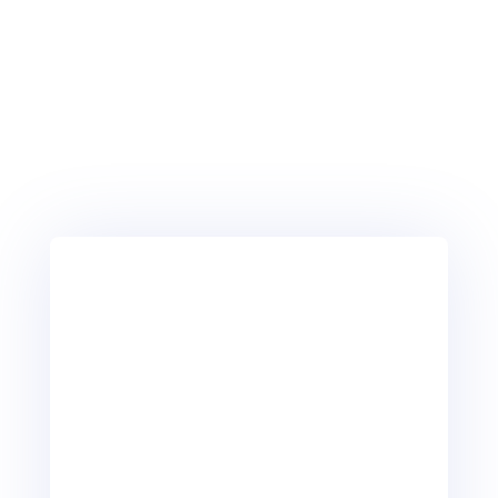
IMAGE DE MARQUE
Créez tous vos supports, flocage, cartes de
visite sous le même code couleur, pour que l’
on vous reconnaisse rapidement et que l’on
pense à vous.