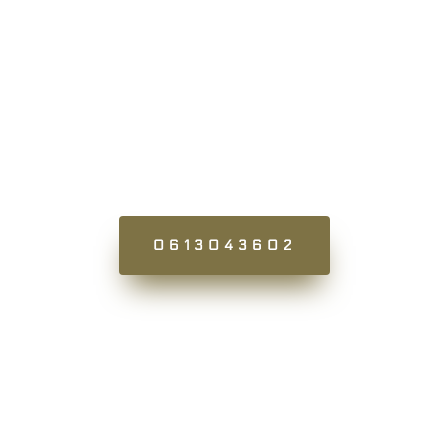
D’ENTREPRISE.
Lot Of Web propose de nombreux services aux
entreprises désireuses de se faire connaître et de
se refaire une beauté, explorons les !
0613043602