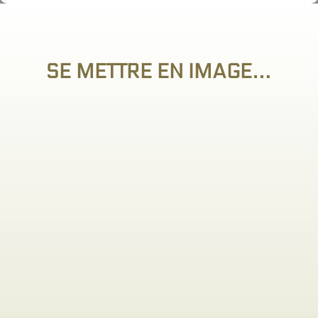
SE METTRE EN IMAGE…

VOTRE MARQUE
Créez la de toutes pièces, nous vous
aidons à conceptualiser votre projet, pour